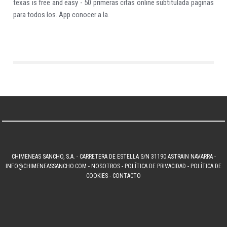
texas is free and easy - 50 primeras citas online subtitulada paginas
para todos los. App conocer a la.
CHIMENEAS SANCHO, S.A. - CARRETERA DE ESTELLA S/N 31190 ASTRAIN NAVARRA -
INFO@CHIMENEASSANCHO.COM
-
NOSOTROS
-
POLÍTICA DE PRIVACIDAD
-
POLÍTICA DE
COOKIES
-
CONTACTO