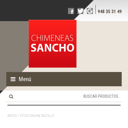
948 35 31 49
Menú
Buscar
por:
INICIO
/ CITAS ONLINE SALTILLO