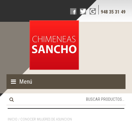
948 35 31 49
Menú
Buscar
por:
INICIO
/ CONOCER MUJERES DE ASUNCION