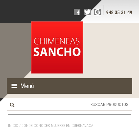
948 35 31 49
Menú
Buscar
por:
INICIO
/ DONDE CONOCER MUJERES EN CUERNAVACA