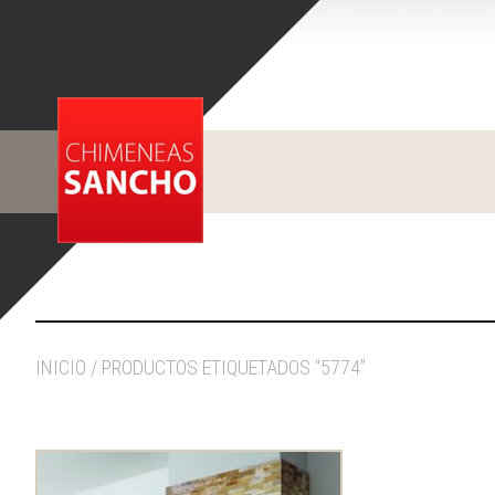
INICIO
/ PRODUCTOS ETIQUETADOS “5774”