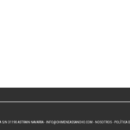
A S/N 31190 ASTRAIN NAVARRA -
INFO@CHIMENEASSANCHO.COM
-
NOSOTROS
-
POLÍTICA 