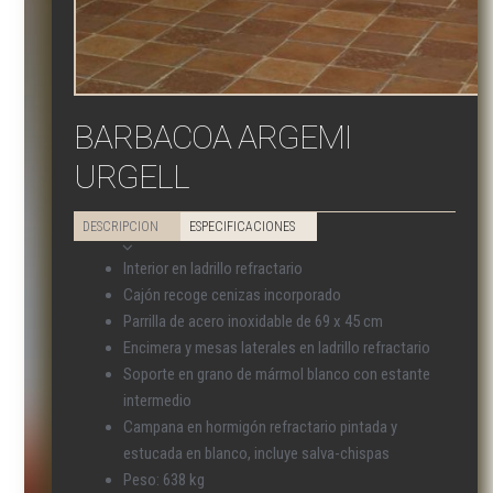
BARBACOA ARGEMI
URGELL
DESCRIPCION
ESPECIFICACIONES
Interior en ladrillo refractario
Cajón recoge cenizas incorporado
Parrilla de acero inoxidable de 69 x 45 cm
Encimera y mesas laterales en ladrillo refractario
Soporte en grano de mármol blanco con estante
intermedio
Campana en hormigón refractario pintada y
estucada en blanco, incluye salva-chispas
Peso: 638 kg