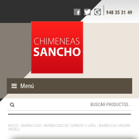
948 35 31 49
Menú
Buscar
por:
INICIO
/
BARBACOAS
/
BARBACOAS DE CARBÓN Y LEÑA
/ BARBACOA ARGEMI
URGELL