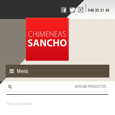
948 35 31 49
Menú
Buscar
por:
INICIO
/ BIOETANOL