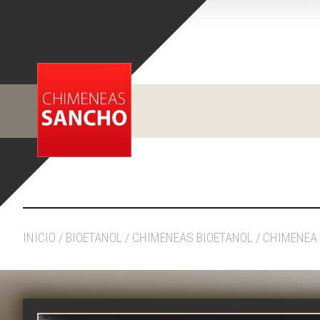
INICIO
/
BIOETANOL
/
CHIMENEAS BIOETANOL
/ CHIMENEA 